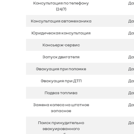
Консультация по телефону
Да
(24/7)
Консультация автомеханика
Да
Юридическая консультация
Да
Консьерж-сервис
Запуск двигателя
Да
Эвакуация при поломке
Да
Эвакуация при ДТП
Да
Подвоз топлива
Да
Замена колеса на штатное
Да
запасное
Поиск принудительно
Да
эвакуированного