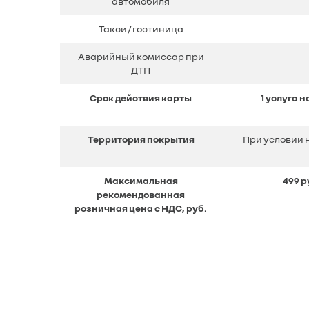
автомобиля
Такси / гостиница
Аварийный комиссар при
ДТП
Срок действия карты
1 услуга 
Территория покрытия
При условии 
Максимальная
499 р
рекомендованная
розничная цена с НДС, руб.