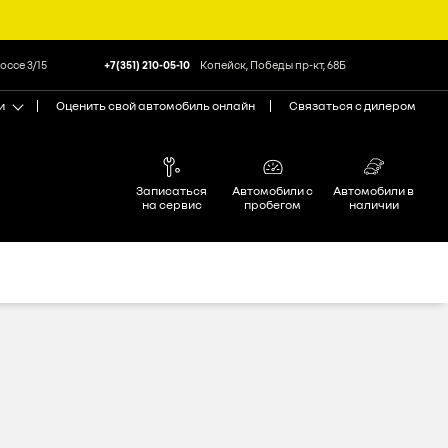
оссе 3/15
+7(351) 210-05-10
Копейск, Победы пр-кт, 68Б
и
Оценить свой автомобиль онлайн
Связаться с дилером
Записаться
Автомобили с
Автомобили в
на сервис
пробегом
наличии