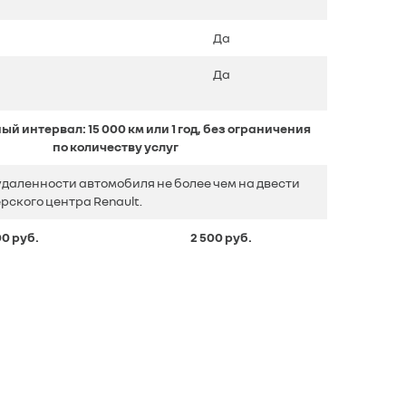
Да
Да
 интервал: 15 000 км или 1 год, без ограничения
по количеству услуг
даленности автомобиля не более чем на двести
ского центра Renault.
00 руб.
2 500 руб.