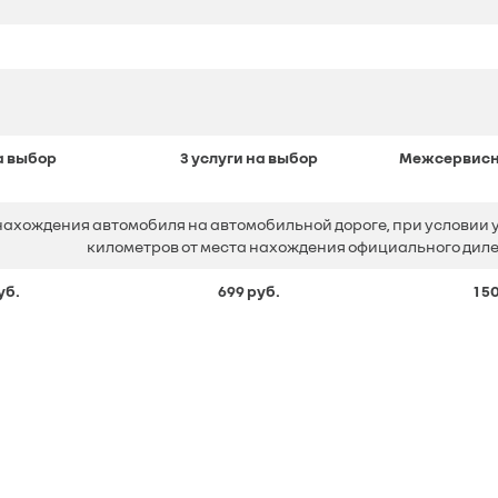
на выбор
3 услуги на выбор
Межсервисный
нахождения автомобиля на автомобильной дороге, при условии у
километров от места нахождения официального дилер
уб.
699 руб.
1 5